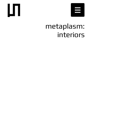
metaplasm:
interiors
Территория стиля Neoteric