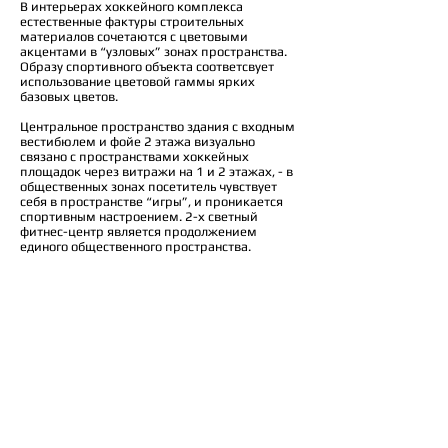
В интерьерах хоккейного комплекса
естественные фактуры строительных
материалов сочетаются с цветовыми
акцентами в “узловых” зонах пространства.
Образу спортивного объекта соответсвует
использование цветовой гаммы ярких
базовых цветов.
Центральное пространство здания с входным
вестибюлем и фойе 2 этажа визуально
связано с пространствами хоккейных
площадок через витражи на 1 и 2 этажах, - в
общественных зонах посетитель чувствует
себя в пространстве “игры”, и проникается
спортивным настроением. 2-х светный
фитнес-центр является продолжением
единого общественного пространства.
Архитекторы:
Владимир Бельский, Андрей Долотов
Место: Московская область, Люберецкий
район, Красково, д. Машково
Проект: 2021
© 2025 metaplasm
Россия, Москва