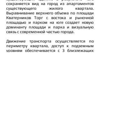
сохраняется вид на город из апартаментов
существующего жилого квартала.
Выравнивание верхнего объема по площади
Кватерников Торг с востока и рыночной
площадью и парком на юге создает новую
доминанту площади и парка и визуальную
связь с современной частью города.
Движение транспорта осуществляется по
периметру квартала, доступ к подземным
уровням обеспечивается с 3 близлежащих
улиц. Обслуживание и загрузки
обеспечивается на уровне -1, автостоянки на
3 подземных уровнях. Внутри блока создается
пешеходное общественное пространство.
Проект предлагает гибкую функциональных
программу, которая может быть
адаптирована к потребностям времени .
Архитекторы: Владимир Бельский, Сергей
Поспелов
Место: Квартал Бадель, Загреб, Хорватия
Проект: 2012
© 2025 metaplasm
Россия, Москва