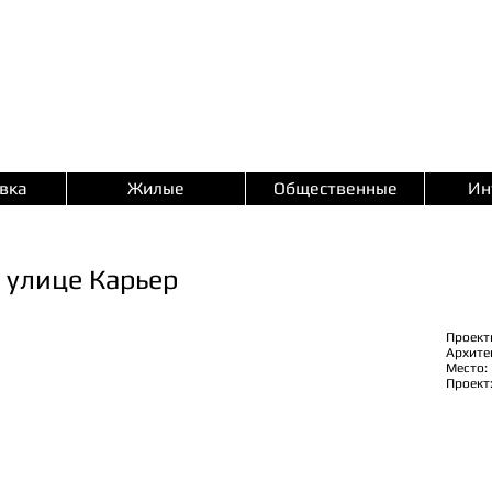
вка
Жилые
Общественные
Ин
 улице Карьер
Проект
Архите
Место:
Проект