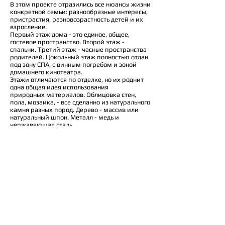
В этом проекте отразились все нюансы жизни
конкретной семьи: разнообразные интересы,
пристрастия, разновозрастность детей и их
взросление.
Первый этаж дома - это единое, общее,
гостевое пространство. Второй этаж -
спальни. Третий этаж - часные пространства
родителей. Цокольный этаж полностью отдан
под зону СПА, с винным погребом и зоной
домашнего кинотеатра.
Этажи отличаются по отделке, но их роднит
одна общая идея использования
природных материалов. Облицовка стен,
пола, мозаика, - все сделанно из натурального
камня разных пород. Дерево - массив или
натуральный шпон. Металл - медь и
нержавеющая сталь.
Площадь дома 1650 кв. м.
Архитектор: Андрей Долотов
Проект:
2011-2015
© 2025 metaplasm
Россия, Москва
+7 (965) 142-75-32
metaplasm@metaplasm.ru