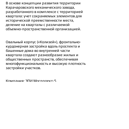
В основе концепции развития территории
Карачаровского механического завода,
разработанного в комплексе с территорией
квартала: учет сохраняемых элементов для
исторической преемственности места,
деление на кварталы с различаемой
объемно-пространственной организацией.
Овальный корпус («Колизей»), фронтально-
курдонерная застройка вдоль проспекта и
башенные дома во внутренней части
квартала создают разнообразие жилых и
общественных пространств, обеспечивая
многофункциональность и высокую плотность
застройки участков.
Компания: ЭПИ Моспроект-5
Архитекторы: Владимир Бельский, Сергей
Поспелов, Ильдар Валишин, Елена Салонина,
Елена Федорова
Место: Москва, Рязанский проспект 2
Проект: 2010
© 2025 metaplasm
Россия, Москва