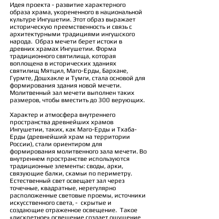
Идея проекта - развитие характерного
образа храма, укорененного в национальной
культуре Ингушетии. Этот образ выражает
историческую преемственность и связь с
архитектурными традициями ингушского
народа. Образ мечети берет истоки в
древних храмах Ингушетии. Форма
традиционного святилища, которая
воплощена в исторических зданиях
святилищ Мятцил, Маго-Ерды, Бархане,
Гурмте, Дошхакле и Тумги, стала основой для
формирования здания новой мечети.
Молитвенный зал мечети выполнен таких
размеров, чтобы вместить до 300 верующих.
Характер и атмосфера внутреннего
пространства древнейших храмов
Ингушетии, таких, как Маго-Ерды и Тхаба-
Ерды (древнейший храм на территории
России), стали ориентиром для
формирования молитвенного зала мечети. Во
внутреннем пространстве используются
традиционные элементы: своды, арки,
связующие балки, скамьи по периметру.
Естественный свет освещает зал через
точечные, квадратные, нерегулярно
расположенные световые проемы, источники
искусственного света, - скрытые и
создающие отраженное освещение. Такое
«дискретное» освещение создает ощущение