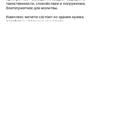
таинственности, спокойствия и погружения,
благоприятное для молитвы.
Комплекс мечети состоит из здания храма,
платформы подиума, минарета,
повторяющего форму ингушских боевых
башен, декоративного фонтана и элементов
благоустройства. Эти элементы образуют
целостную композицию и формирует новую
центральную площадь станицы Троицкая.
Архитекторы: Владимир Бельский, Андрей
Долотов, Татьяна Тюшнякова
Место: Россия, Республика Ингушетия,
станица Троицкая
Проект: 2016
© 2025 metaplasm
Россия, Москва
+7 (965) 142-75-32
metaplasm@metaplasm.ru