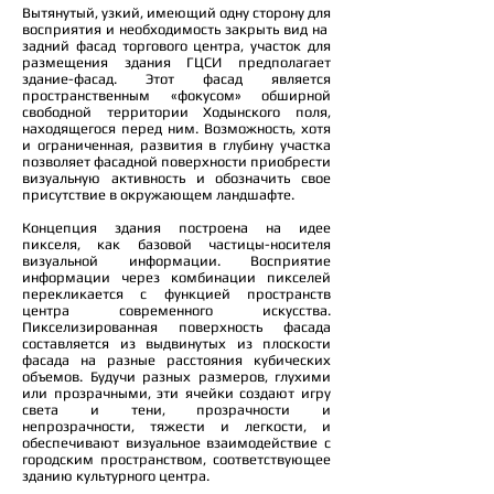
Вытянутый, узкий, имеющий одну сторону для
восприятия и необходимость закрыть вид на
задний фасад торгового центра, участок для
размещения здания ГЦСИ предполагает
здание-фасад. Этот фасад является
пространственным «фокусом» обширной
свободной территории Ходынского поля,
находящегося перед ним. Возможность, хотя
и ограниченная, развития в глубину участка
позволяет фасадной поверхности приобрести
визуальную активность и обозначить свое
присутствие в окружающем ландшафте.
Концепция здания построена на идее
пикселя, как базовой частицы-носителя
визуальной информации. Восприятие
информации через комбинации пикселей
перекликается с функцией пространств
центра современного искусства.
Пикселизированная поверхность фасада
составляется из выдвинутых из плоскости
фасада на разные расстояния кубических
объемов. Будучи разных размеров, глухими
или прозрачными, эти ячейки создают игру
света и тени, прозрачности и
непрозрачности, тяжести и легкости, и
обеспечивают визуальное взаимодействие с
городским пространством, соответствующее
зданию культурного центра.