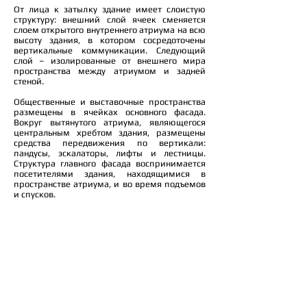
От лица к затылку здание имеет слоистую
структуру: внешний слой ячеек сменяется
слоем открытого внутреннего атриума на всю
высоту здания, в котором сосредоточены
вертикальные коммуникации. Следующий
слой – изолированные от внешнего мира
пространства между атриумом и задней
стеной.
Общественные и выставочные пространства
размещены в ячейках основного фасада.
Вокруг вытянутого атриума, являющегося
центральным хребтом здания, размещены
средства передвижения по вертикали:
пандусы, эскалаторы, лифты и лестницы.
Структура главного фасада воспринимается
посетителями здания, находящимися в
пространстве атриума, и во время подъемов
и спусков.
Открытое городское пространство перед
фасадом оставлено свободным от
автомобильного движения. Автомобильная
дорога проходит под площадью перед
зданием центра. Таким образом, парк на
Ходынском поле, объединяясь с открытым
общественным пространством и входными
группами центра, составляет единую
пешеходную зону. Доступ легковых