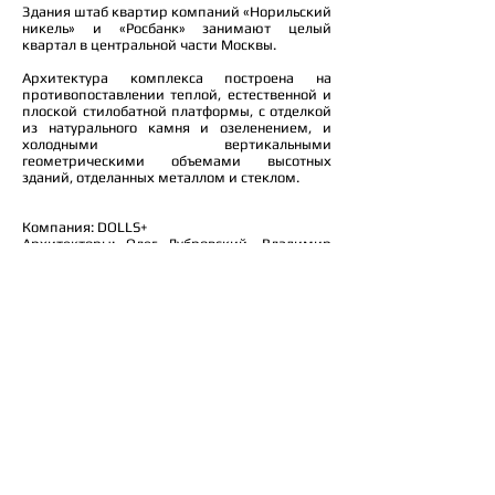
Здания штаб квартир компаний «Норильский
никель» и «Росбанк» занимают целый
квартал в центральной части Москвы.
Архитектура комплекса построена на
противопоставлении теплой, естественной и
плоской стилобатной платформы, с отделкой
из натурального камня и озеленением, и
холодными вертикальными
геометрическими объемами высотных
зданий, отделанных металлом и стеклом.
Компания: DOLLS+
Архитекторы: Олег Дубровский, Владимир
Бельский, Елена Грицкевич, Ольга Скумс
Место: Москва, проспект Сахарова 30
Проект: 2002
© 2025 metaplasm
Россия, Москва
+7 (965) 142-75-32
metaplasm@metaplasm.ru