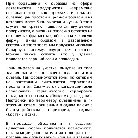
При обращении к образам из сферы
деятельности предприятия, непременно
возникает торт как предмет, изначально
обладающей простой и цельной формой, и из
которого могут быть вырезаны куски. В этом
случае на срезах появляются внутренние
поверхности, а внешняя оболочка остается на
нетронутых фрагментах, обозначая исходную
форму. Таким образом, в разрезанном
состоянии этого торта мы получаем искомую
бинарную систему: внутреннее- внешнее.
Можно также сказать, что у здания
появляется верхний слой и подкладка.
Зоны вырезов на участке, вынутые из тела
здания части - это своего рода «негатив»
объема. Так формируются зоны, по которым
на расстоянии считывается территория
предприятия. Сам участок в концепции, если
использовать терминологию сервировки
стола, можно назвать «блюдом» для здания.
Постройки по периметру объединены в 1-
этажный объем, решенный в одном ключе с
благоустройством территории, создавая
«борта» участка.
В процессе объединения и создания
целостной формы появляется возможность
организации дополнительных пространств в
пограничных зонах между улицей и зданием