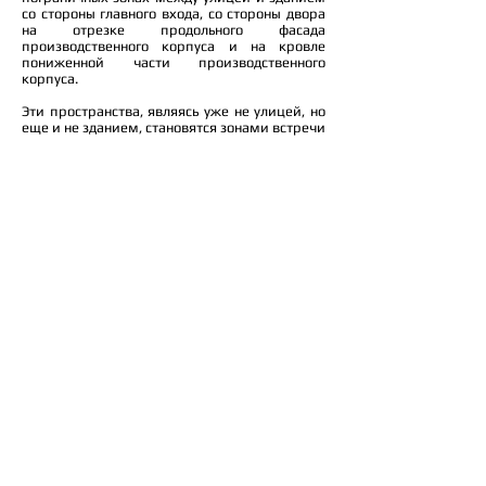
со стороны главного входа, со стороны двора
на отрезке продольного фасада
производственного корпуса и на кровле
пониженной части производственного
корпуса.
Эти пространства, являясь уже не улицей, но
еще и не зданием, становятся зонами встречи
наружного и внутреннего, "местами
событий", и работают дополнительно на
создание насыщенной и разнообразной среды
на территории комплекса.
Архитекторы: Владимир Бельский, Андрей
Долотов, Наталья Нестеренко, Сергей
Поспелов, Татьяна Тюшнякова
Компании: Метаплазм, Стройпроект, АГ
Радиус
Место: Москва, улица Академика Скрябина 9
Концепция: 2014
© 2025 metaplasm
Россия, Москва
+7 (965) 142-75-32
metaplasm@metaplasm.ru