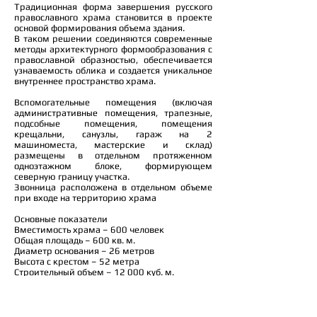
Традиционная форма завершения русского
православного храма становится в проекте
основой формирования объема здания.
В таком решении соединяются современные
методы архитектурного формообразования с
православной образностью, обеспечивается
узнаваемость облика и создается уникальное
внутреннее пространство храма.
Вспомогательные помещения (включая
административные помещения, трапезные,
подсобные помещения, помещения
крещальни, санузлы, гараж на 2
машиноместа, мастерские и склад)
размещены в отдельном протяженном
одноэтажном блоке, формирующем
северную границу участка.
Звонница расположена в отдельном объеме
при входе на территорию храма
Основные показатели
Вместимость храма – 600 человек
Общая площадь – 600 кв. м.
Диаметр основания – 26 метров
Высота с крестом – 52 метра
Строительный объем – 12 000 куб. м.
Общая площадь вспомогательных
помещений – 450 кв. м.
Площадь территории – 0,57 га