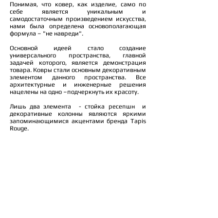
Понимая, что ковер, как изделие, само по
себе является уникальным и
самодостаточным произведением искусства,
нами была определена основополагающая
формула – "не навреди".
Основной идеей стало создание
универсального пространства, главной
задачей которого, является демонстрация
товара. Ковры стали основным декоративным
элементом данного пространства. Все
архитектурные и инженерные решения
нацелены на одно –подчеркнуть их красоту.
Лишь два элемента - стойка ресепшн и
декоративные колонны являются яркими
запоминающимися акцентами бренда Tapis
Rouge.
Архитекторы: Андрей Долотов, Татьяна
Тюшнякова, Наталья Нестеренко
Место: Москва ARTPLAY - Центр дизайна и
архитектуры, Нижняя Сыромятническая 10
Проект: 2014
© 2025 metaplasm
Россия, Москва