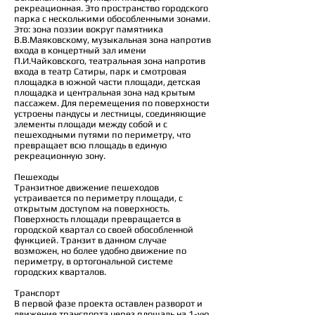
рекреационная. Это пространство городского
парка с несколькими обособленными зонами.
Это: зона поэзии вокруг памятника
В.В.Маяковскому, музыкальная зона напротив
входа в концертный зал имени
П.И.Чайковского, театральная зона напротив
входа в театр Сатиры, парк и смотровая
площадка в южной части площади, детская
площадка и центральная зона над крытым
пассажем. Для перемещения по поверхности
устроены пандусы и лестницы, соединяющие
элементы площади между собой и с
пешеходными путями по периметру, что
превращает всю площадь в единую
рекреационную зону.
Пешеходы
Транзитное движение пешеходов
устраивается по периметру площади, с
открытым доступом на поверхность.
Поверхность площади превращается в
городской квартал со своей обособленной
функцией. Транзит в данном случае
возможен, но более удобно движение по
периметру, в ортогональной системе
городских кварталов.
Транспорт
В первой фазе проекта оставлен разворот и
движение транспорта через площадь на 1-ую