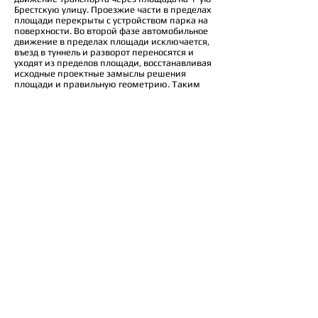
Брестскую улицу. Проезжие части в пределах
площади перекрыты с устройством парка на
поверхности. Во второй фазе автомобильное
движение в пределах площади исключается,
въезд в туннель и разворот переносятся и
уходят из пределов площади, восстанавливая
исходные проектные замыслы решения
площади и правильную геометрию. Таким
образом, весь периметр площади становится
пешеходными и все пространство открытым
для прямого удобного доступа людей.
Перекрытая часть бывших проезжих частей
становится
общественными городскими
пространствами: пассажами с
общественными функциями.
Поэзия
В зоне поэзии устроена возможность
прослушать произведения В. В. Маяковского,
- для этого в ступенях амфитеатра
предусмотрены оснащенные панелями
выбора произведения наушники для
индивидуального прослушивания и
громкоговорители для коллективных
поэтических мероприятий.
Архитекторы: Владимир Бельский,