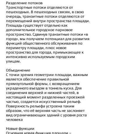
Разделение потоков
Транспортные потоки отделяются от
пешеходных. В пешеходных связях, в свою
очередь, транзитные потоки отделяются от
перемещений внутри пространства площади.
Площадь существует отдельно как
дополнительное городское парковое
пространство. Сдвинув транзитные потоки «в
город», мы получаем потенциал для развития
функций общественного обслуживания по
периметру площади, плюс новое
пространство для города, примыкающее к
интенсивно используемым городским
улицам.
Объединение
С точки зрения геометрии площади, важным
является обеспечение правильной
прямоугольной формы, с возвращением
украденного въездом в тоннель куска. Для
соединения верхней и нижней частей, в
настоящий момент разделенных проезжей
частью, создается искусственный рельеф.
Поверхность рельефа устроена таким
образом, что её верхняя часть не заслоняет
вид ограничивающих зданий с уровня роста
человека
Новые функции
Основная новая функция площади –