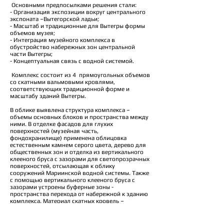
Основными предпосылками решения стали:
- Организация экспозиции вокруг центрального
экспоната –Вытегорской ладьи;
- Масштаб и традиционные для Вытегры формы
объемов музея;
- Интеграция музейного комплекса в
обустройство набережных зон центральной
части Вытегры;
- Концептуальная связь с водной системой.
Комплекс состоит из 4 прямоугольных объемов
со скатными вальмовыми кровлями,
соответствующих традиционной форме и
масштабу зданий Вытегры.
В облике выявлена структура комплекса –
объемы основных блоков и пространства между
ними. В отделке фасадов для глухих
поверхностей (музейная часть,
фондохранилище) применена облицовка
естественным камнем серого цвета, дерево для
общественных зон и отделка из вертикального
клееного бруса с зазорами для светопрозрачных
поверхностей, отсылающая к облику
сооружений Мариинской водной системы. Также
с помощью вертикального клееного бруса с
зазорами устроены буферные зоны -
пространства перехода от набережной к зданию
комплекса. Материал скатных кровель –
фальцевая кровля из оцинкованной стали с
полимерным покрытием темно-серого цвета.